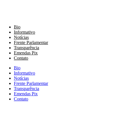
Bio
Informativo
Notícias
Frente Parlamentar
Transparência
Emendas Pix
Contato
Bio
Informativo
Notícias
Frente Parlamentar
Transparência
Emendas Pix
Contato
Todos os direitos reservados
2023.
Todos os textos, imagens, vídeos, músicas e outros materiais sã