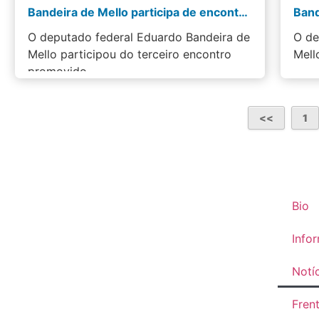
Bandeira de Mello participa de encontro promovido pelo Viva Rio e debate o futuro do…
O deputado federal Eduardo Bandeira de
O de
Mello participou do terceiro encontro
Mell
promovido…
1
Bio
Info
Notí
Fren