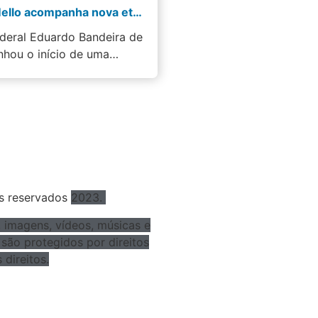
Bandeira de Mello acompanha nova etapa da Horta de Madureira e do Mercado Produtor Mestre…
deral Eduardo Bandeira de
hou o início de uma…
os reservados
2023.
 imagens, vídeos, músicas e
 são protegidos por direitos
 direitos.