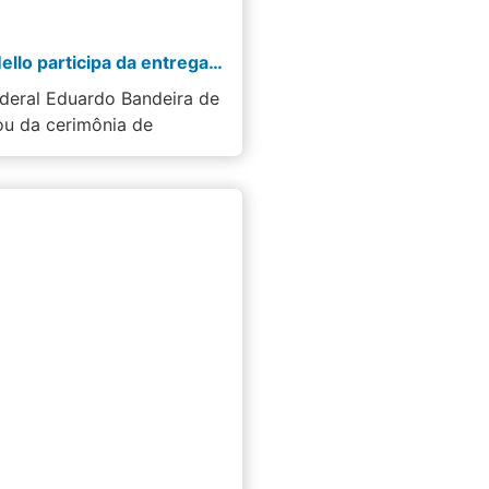
Bandeira de Mello participa da entrega de novas viaturas à Polícia Rodoviária Federal no Rio…
deral Eduardo Bandeira de
ou da cerimônia de