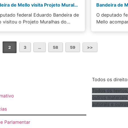
Bandeira de Mello visita Projeto Muralhas do Futuro e reforça apoio ao esporte como ferramenta…
putado federal Eduardo Bandeira de
O deputado fe
o visitou o Projeto Muralhas do…
Mello acompan
2
3
…
58
59
Todos os direit
Todos os textos,
rmativo
outros materiais
autorais e outros
cias
te Parlamentar