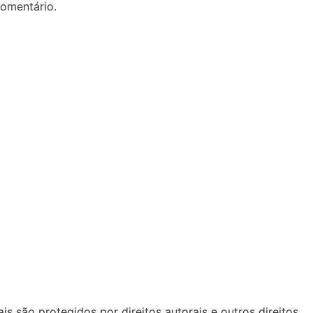
omentário.
s são protegidos por direitos autorais e outros direitos.