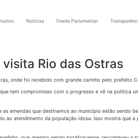
rmativo
Notícias
Frente Parlamentar
Transparênc
visita Rio das Ostras
ras, onde foi recebido com grande carinho pelo prefeito Ca
 que tem compromisso com o progresso e vê na política u
ue as emendas que destinamos ao município estão sendo be
do ao atendimento da população idosa. Isso mostra que a p
refeito, que, mesmo sendo botafoguense, reconheceu o t