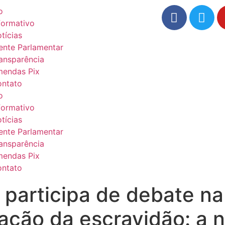
o
formativo
tícias
ente Parlamentar
ansparência
endas Pix
ntato
o
formativo
tícias
ente Parlamentar
ansparência
endas Pix
ntato
 participa de debate n
ação da escravidão: a n