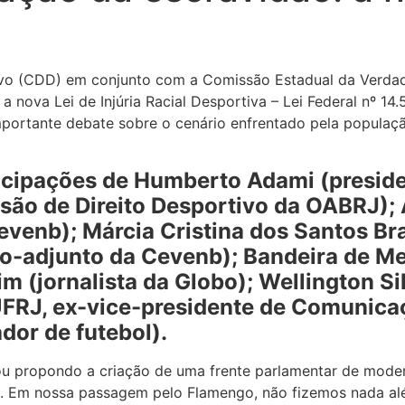
ivo (CDD) em conjunto com a Comissão Estadual da Verdad
 a nova Lei de Injúria Racial Desportiva – Lei Federal nº 1
importante debate sobre o cenário enfrentado pela popula
icipações de Humberto Adami (preside
são de Direito Desportivo da OABRJ);
evenb); Márcia Cristina dos Santos Br
io-adjunto da Cevenb); Bandeira de Mel
 (jornalista da Globo); Wellington Sil
UFRJ, ex-vice-presidente de Comunica
ador de futebol).
u propondo a criação de uma frente parlamentar de moder
al. Em nossa passagem pelo Flamengo, não fizemos nada al