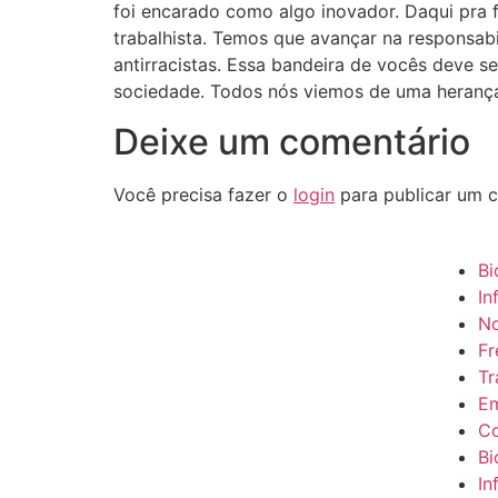
foi encarado como algo inovador. Daqui pra fr
trabalhista. Temos que avançar na responsabi
antirracistas. Essa bandeira de vocês deve s
sociedade. Todos nós viemos de uma herança r
Deixe um comentário
Você precisa fazer o
login
para publicar um c
Bi
In
No
Fr
Tr
Em
Co
Bi
In