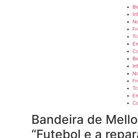
Bi
In
No
Fr
Tr
Em
Co
Bi
In
No
Fr
Tr
Em
Co
Bandeira de Mello
“Futebol e a repar