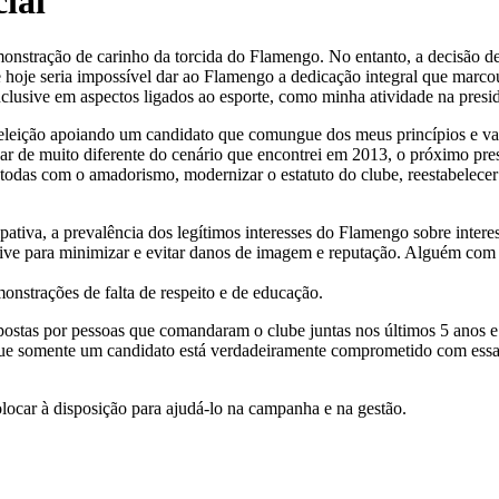
ial
emonstração de carinho da torcida do Flamengo. No entanto, a decisão d
e hoje seria impossível dar ao Flamengo a dedicação integral que marc
clusive em aspectos ligados ao esporte, como minha atividade na presid
leição apoiando um candidato que comungue dos meus princípios e valo
ar de muito diferente do cenário que encontrei em 2013, o próximo presi
 todas com o amadorismo, modernizar o estatuto do clube, reestabelece
ipativa, a prevalência dos legítimos interesses do Flamengo sobre inter
lusive para minimizar e evitar danos de imagem e reputação. Alguém co
.
nstrações de falta de respeito e de educação.
postas por pessoas que comandaram o clube juntas nos últimos 5 anos
ue somente um candidato está verdadeiramente comprometido com essas i
ocar à disposição para ajudá-lo na campanha e na gestão.