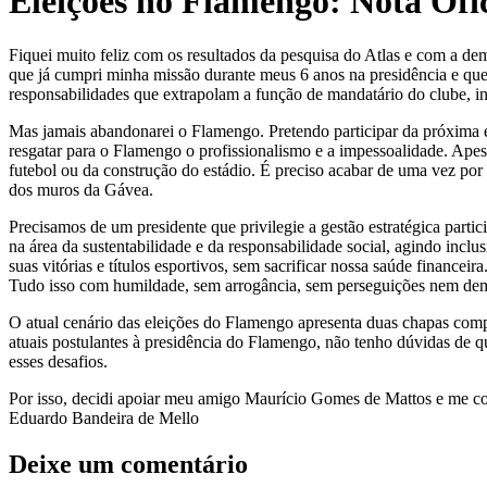
Eleições no Flamengo: Nota Ofic
Fiquei muito feliz com os resultados da pesquisa do Atlas e com a d
que já cumpri minha missão durante meus 6 anos na presidência e qu
responsabilidades que extrapolam a função de mandatário do clube, in
Mas jamais abandonarei o Flamengo. Pretendo participar da próxima e
resgatar para o Flamengo o profissionalismo e a impessoalidade. Apes
futebol ou da construção do estádio. É preciso acabar de uma vez por
dos muros da Gávea.
Precisamos de um presidente que privilegie a gestão estratégica partic
na área da sustentabilidade e da responsabilidade social, agindo inc
suas vitórias e títulos esportivos, sem sacrificar nossa saúde financeira
Tudo isso com humildade, sem arrogância, sem perseguições nem demo
O atual cenário das eleições do Flamengo apresenta duas chapas com
atuais postulantes à presidência do Flamengo, não tenho dúvidas de q
esses desafios.
Por isso, decidi apoiar meu amigo Maurício Gomes de Mattos e me col
Eduardo Bandeira de Mello
Deixe um comentário