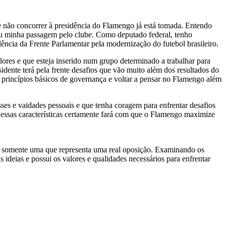
e não concorrer à presidência do Flamengo já está tomada. Entendo
ou minha passagem pelo clube. Como deputado federal, tenho
ência da Frente Parlamentar pela modernização do futebol brasileiro.
res e que esteja inserido num grupo determinado a trabalhar para
dente terá pela frente desafios que vão muito além dos resultados do
r princípios básicos de governança e voltar a pensar no Flamengo além
esses e vaidades pessoais e que tenha coragem para enfrentar desafios
m essas características certamente fará com que o Flamengo maximize
 e somente uma que representa uma real oposição. Examinando os
deias e possui os valores e qualidades necessários para enfrentar