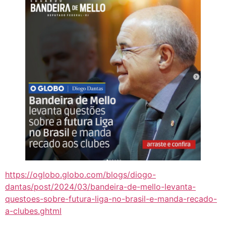
https://oglobo.globo.com/blogs/diogo-
dantas/post/2024/03/bandeira-de-mello-levanta-
questoes-sobre-futura-liga-no-brasil-e-manda-recado-
a-clubes.ghtml