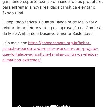
garantindo suporte técnico e financeiro aos produtores
para enfrentar a nova realidade climática e evitar o
êxodo rural.
O deputado federal Eduardo Bandeira de Mello foi o
relator do projeto e votou pela aprovação na Comissão
de Meio Ambiente e Desenvolvimento Sustentável.
Leia mais em:
https://psbnacamara.org.br/heitor-
schuch-e-bandeira-de-mello-avancam-com-projeto-
que-fortalece-agricultura-familiar-contra-os-efeitos-
climaticos-extremos/